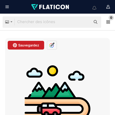
0
Sauvegardez