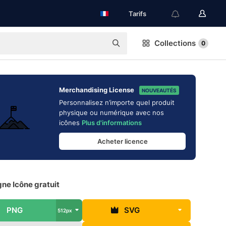
Tarifs
Collections
0
Merchandising License
NOUVEAUTÉS
Personnalisez n’importe quel produit
physique ou numérique avec nos
icônes
Plus d'informations
Acheter licence
ne Icône gratuit
PNG
SVG
512px