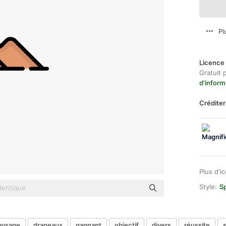
Pl
Licence 
Gratuit 
d'inform
Créditer
Plus d'i
Style:
Sp
aysage
drapeaux
gagnant
objectif
divers
réussite