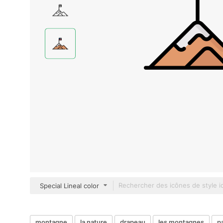
Special Lineal color
montagne
la nature
drapeau
les montagnes
p