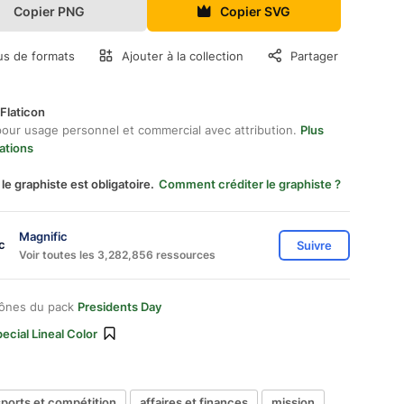
Copier PNG
Copier SVG
us de formats
Ajouter à la collection
Partager
Flaticon
pour usage personnel et commercial avec attribution.
Plus
ations
 le graphiste est obligatoire.
Comment créditer le graphiste ?
Magnific
Suivre
Voir toutes les 3,282,856 ressources
cônes du pack
Presidents Day
ecial Lineal Color
sports et compétition
affaires et finances
mission