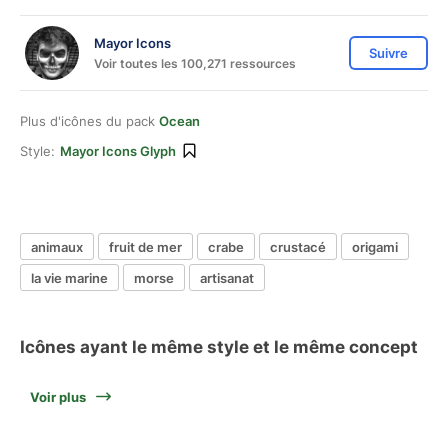
Mayor Icons
Suivre
Voir toutes les 100,271 ressources
Plus d'icônes du pack
Ocean
Style:
Mayor Icons Glyph
animaux
fruit de mer
crabe
crustacé
origami
la vie marine
morse
artisanat
Icônes ayant le même style et le même concept
Voir plus