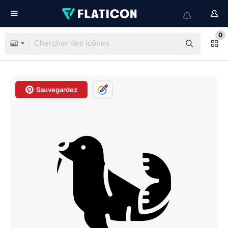
0
Sauvegardez