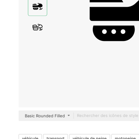
Basic Rounded Filled
véhicule
transport
véhicule de neige
motoneige