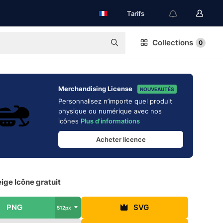
Tarifs
Collections
0
Merchandising License
NOUVEAUTÉS
Personnalisez n’importe quel produit
physique ou numérique avec nos
icônes
Plus d'informations
Acheter licence
ige Icône gratuit
PNG
SVG
512px