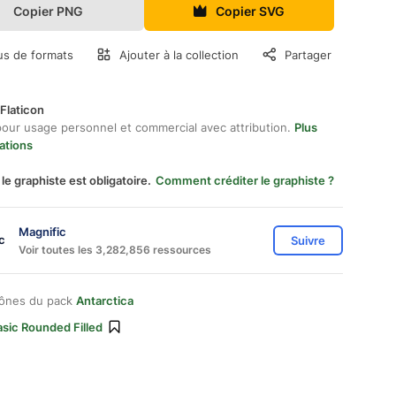
Copier PNG
Copier SVG
us de formats
Ajouter à la collection
Partager
Flaticon
pour usage personnel et commercial avec attribution.
Plus
ations
 le graphiste est obligatoire.
Comment créditer le graphiste ?
Magnific
Suivre
Voir toutes les 3,282,856 ressources
cônes du pack
Antarctica
sic Rounded Filled