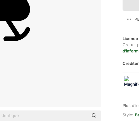
Pl
Licence 
Gratuit 
d'inform
Créditer
Plus d'i
Style:
Ba