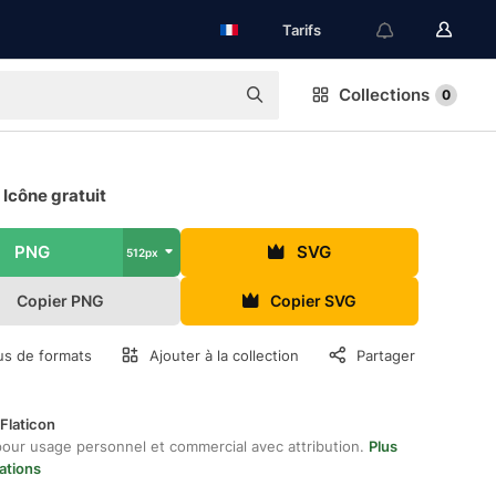
Tarifs
Collections
0
Icône gratuit
PNG
SVG
512px
Copier PNG
Copier SVG
us de formats
Ajouter à la collection
Partager
Flaticon
pour usage personnel et commercial avec attribution.
Plus
ations