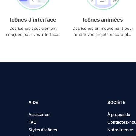
Icônes d'interface
Icônes animées
Des icônes spécialement
Des icônes en mouvement pour
conçues pour vos interfaces
rendre vos projets encore plus
uniques
AIDE
SOCIÉTÉ
Assistance
À propos de
FAQ
Contactez-no
Styles d'icônes
Notre licence