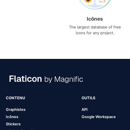
Icônes
The largest database of free
icons for any project.
CONTENU
OUTILS
Graphistes
API
Icônes
Google Workspace
Stickers