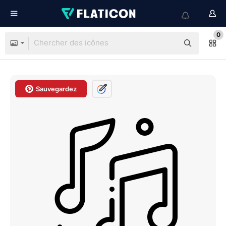
0
Sauvegardez