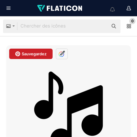
0
Sauvegardez