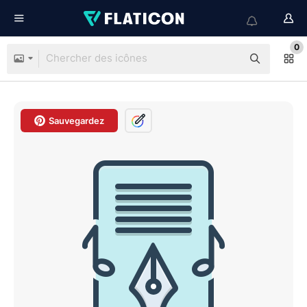
0
Sauvegardez