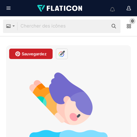
0
Sauvegardez