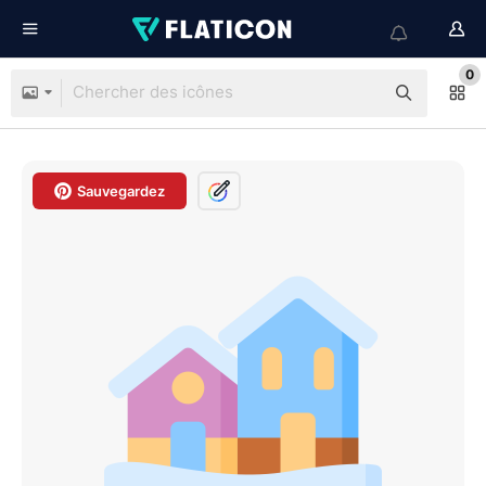
0
Sauvegardez