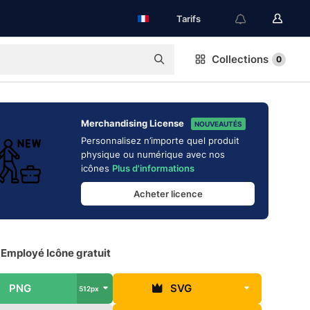
Tarifs
Collections
0
Merchandising License
NOUVEAUTÉS
Personnalisez n’importe quel produit
physique ou numérique avec nos
icônes
Plus d'informations
Acheter licence
 Employé Icône gratuit
PNG
SVG
512px