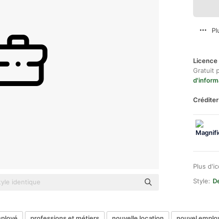
Pl
Licence 
Gratuit 
d'inform
Créditer
Plus d'i
Style:
De
ployé
professions et métiers
nouvelle location
nouvel emplo