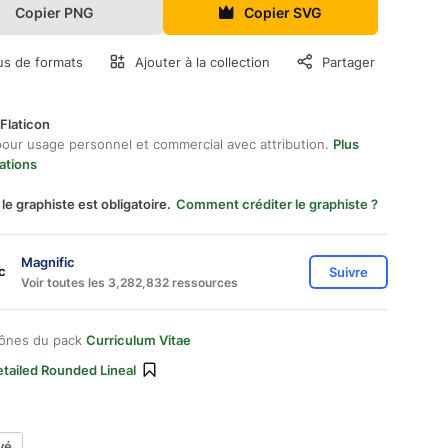
Copier PNG
Copier SVG
us de formats
Ajouter à la collection
Partager
Flaticon
pour usage personnel et commercial avec attribution.
Plus
ations
 le graphiste est obligatoire.
Comment créditer le graphiste ?
Magnific
Suivre
Voir toutes les 3,282,832 ressources
cônes du pack
Curriculum Vitae
tailed Rounded Lineal
yé