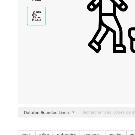
Detailed Rounded Lineal
gens
valise
entreprise
nouveau
ouvrier
em