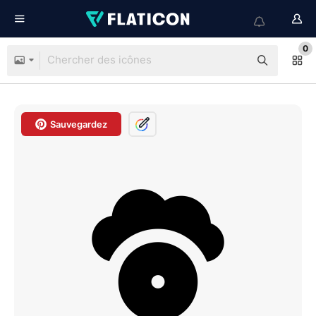
0
Sauvegardez