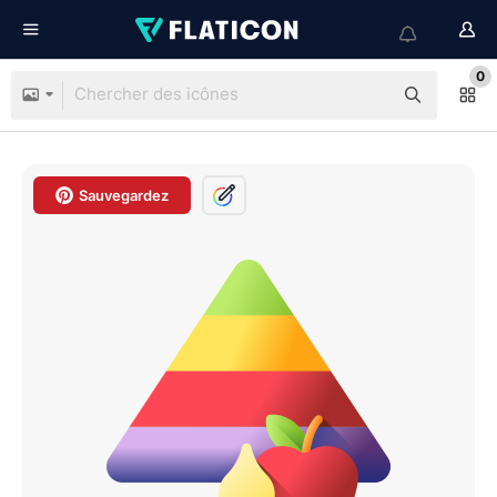
0
Sauvegardez