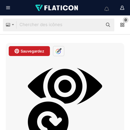
0
Sauvegardez