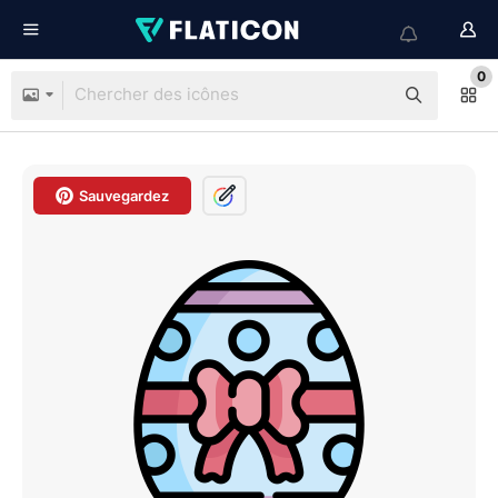
0
Sauvegardez