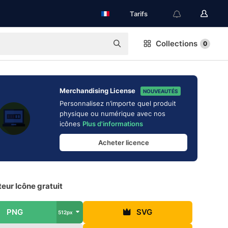
Tarifs
Collections
0
Merchandising License
NOUVEAUTÉS
Personnalisez n’importe quel produit
physique ou numérique avec nos
icônes
Plus d'informations
Acheter licence
eur Icône gratuit
PNG
SVG
512px