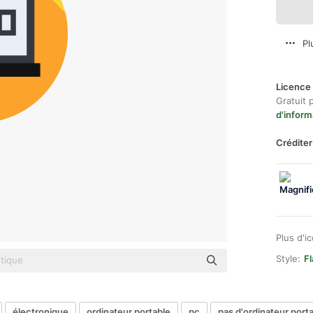
Pl
Licence 
Gratuit 
d'inform
Créditer
Plus d'i
Style:
Fl
électronique
ordinateur portable
pc
pas d'ordinateur port