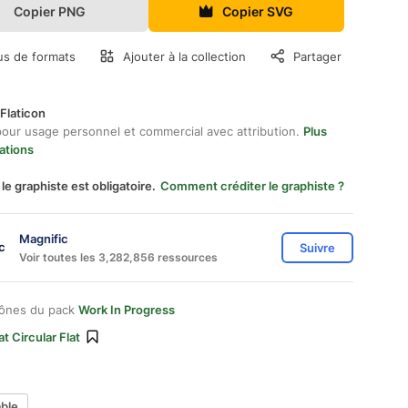
Copier PNG
Copier SVG
us de formats
Ajouter à la collection
Partager
Flaticon
pour usage personnel et commercial avec attribution.
Plus
ations
 le graphiste est obligatoire.
Comment créditer le graphiste ?
Magnific
Suivre
Voir toutes les 3,282,856 ressources
cônes du pack
Work In Progress
at Circular Flat
able