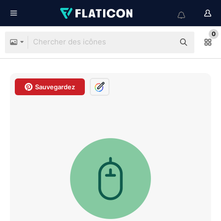
0
Sauvegardez