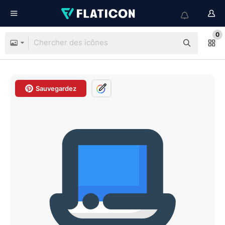
0
Sauvegardez