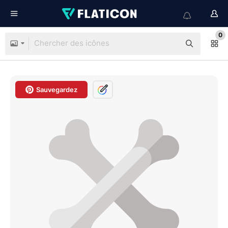
0
Sauvegardez