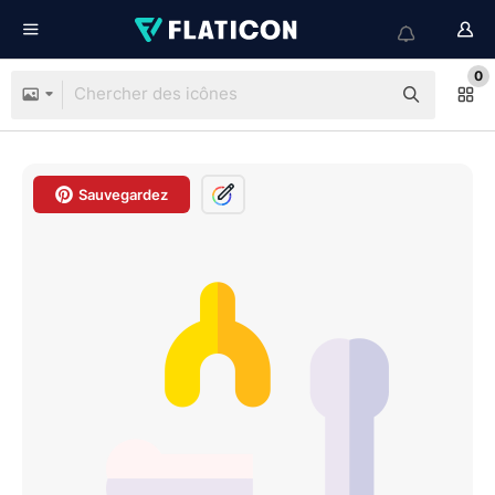
0
Sauvegardez