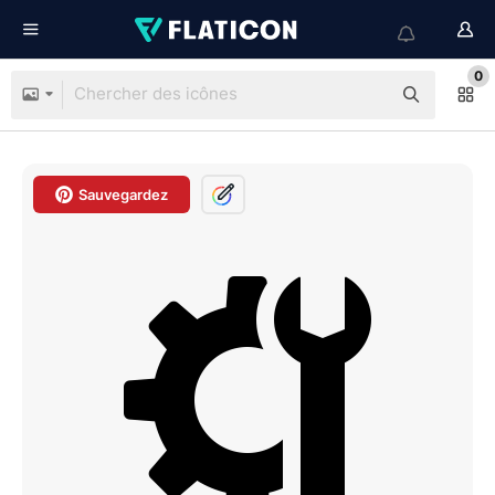
0
Sauvegardez