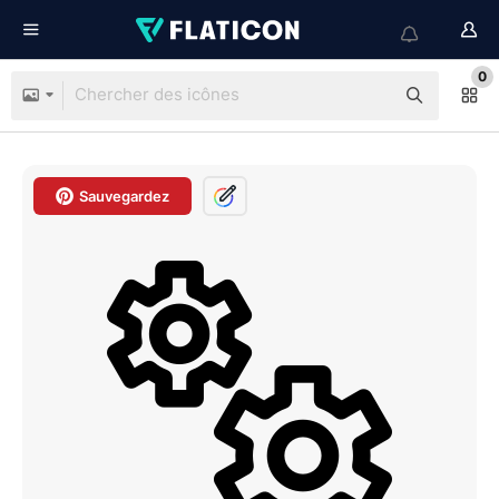
0
Sauvegardez