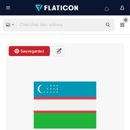
0
Sauvegardez