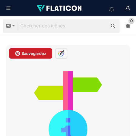
0
Sauvegardez