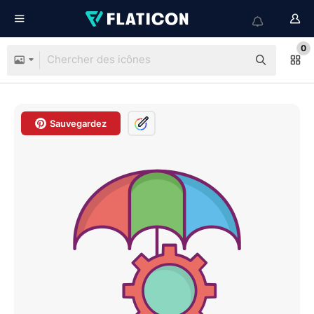
0
Sauvegardez