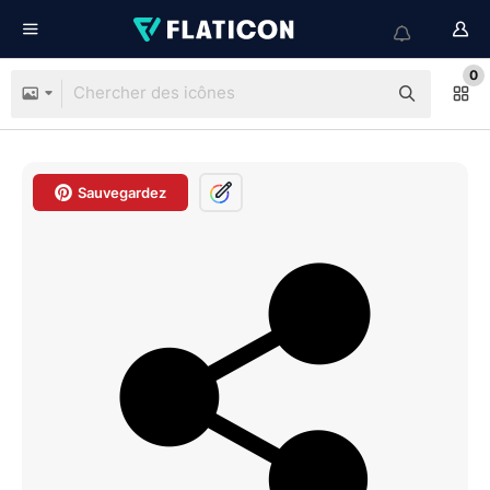
0
Sauvegardez