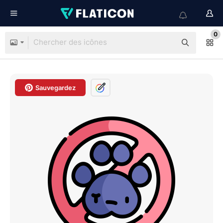
0
Sauvegardez