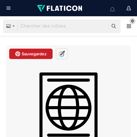
0
Sauvegardez