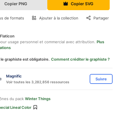
Copier PNG
Copier SVG
us de formats
Ajouter à la collection
Partager
Flaticon
pour usage personnel et commercial avec attribution.
Plus
ations
 le graphiste est obligatoire.
Comment créditer le graphiste ?
Magnific
Suivre
Voir toutes les 3,282,856 ressources
cônes du pack
Winter Things
ecial Lineal Color