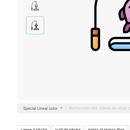
Special Lineal color
canne à pêche
outil de pêche
loisirs et temps libre