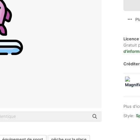
Pl
Licence 
Gratuit 
d'inform
Créditer
Plus d'i
Style:
Sp
équipement de sport
pêche sur la glace