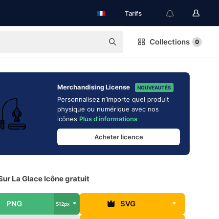
Tarifs
Collections
0
Merchandising License
NOUVEAUTÉS
Personnalisez n’importe quel produit
physique ou numérique avec nos
icônes
Plus d'informations
Acheter licence
ur La Glace Icône gratuit
PNG
SVG
512px