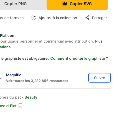
Copier PNG
Copier SVG
us de formats
Ajouter à la collection
Partager
Flaticon
pour usage personnel et commercial avec attribution.
Plus
ations
 le graphiste est obligatoire.
Comment créditer le graphiste ?
Magnific
Suivre
Voir toutes les 3,282,856 ressources
cônes du pack
Beauty
ecial Flat