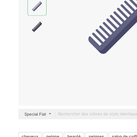
Special Flat
cheveux
peigne
beauté
peignes
salon de coif