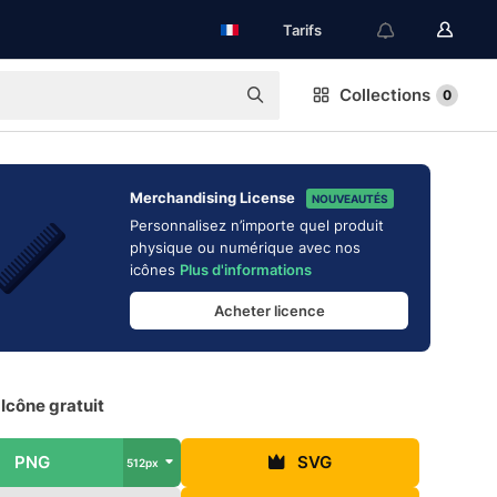
Tarifs
Collections
0
Merchandising License
NOUVEAUTÉS
Personnalisez n’importe quel produit
physique ou numérique avec nos
icônes
Plus d'informations
Acheter licence
Icône gratuit
PNG
SVG
512px