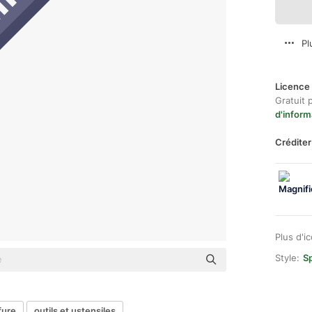
Pl
Licence 
Gratuit 
d'inform
Créditer
Plus d'i
Style:
Sp
fure
outils et ustensiles