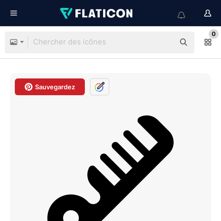
0
Sauvegardez