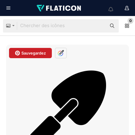
0
Sauvegardez