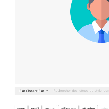
Flat Circular Flat
gens
profil
avatar
utilisateur
attacher
père