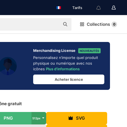
Tarifs
Collections
0
Merchandising License
NOUVEAUTÉS
Personnalisez n’importe quel produit
physique ou numérique avec nos
icônes
Plus d'informations
Acheter licence
ône gratuit
PNG
SVG
512px