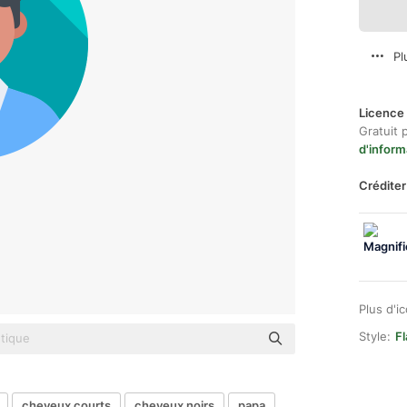
Pl
Licence 
Gratuit 
d'inform
Créditer
Plus d'i
Style:
Fl
cheveux courts
cheveux noirs
papa