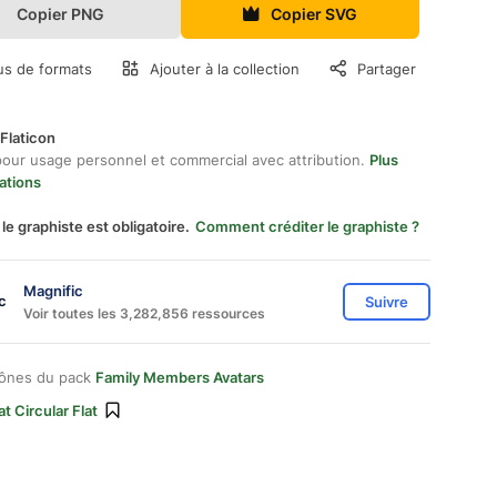
Copier PNG
Copier SVG
us de formats
Ajouter à la collection
Partager
Flaticon
pour usage personnel et commercial avec attribution.
Plus
ations
 le graphiste est obligatoire.
Comment créditer le graphiste ?
Magnific
Suivre
Voir toutes les 3,282,856 ressources
cônes du pack
Family Members Avatars
at Circular Flat