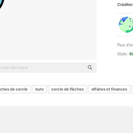
Créditer
Plus d'i
Style:
Sl
èches de cercle
buts
cercle de flèches
affaires et finances