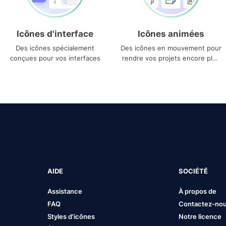
Icônes d'interface
Icônes animées
Des icônes spécialement
Des icônes en mouvement pour
conçues pour vos interfaces
rendre vos projets encore plus
uniques
AIDE
SOCIÉTÉ
Assistance
À propos de
FAQ
Contactez-no
Styles d'icônes
Notre licence