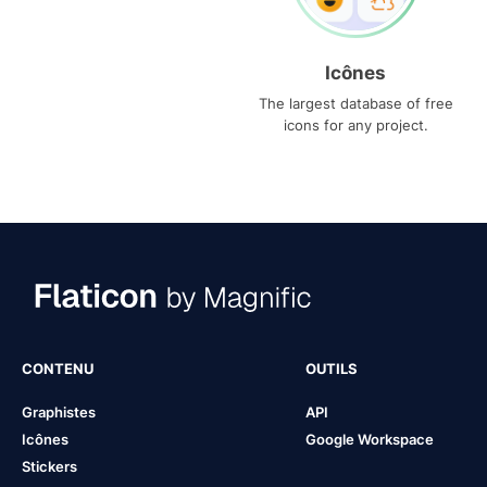
Icônes
The largest database of free
icons for any project.
CONTENU
OUTILS
Graphistes
API
Icônes
Google Workspace
Stickers