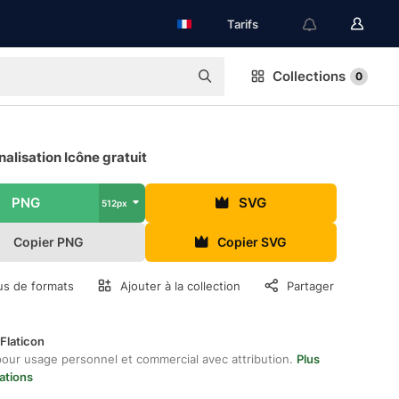
Tarifs
Collections
0
alisation Icône gratuit
PNG
SVG
512px
Copier PNG
Copier SVG
us de formats
Ajouter à la collection
Partager
Flaticon
pour usage personnel et commercial avec attribution.
Plus
ations