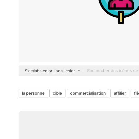
Slamlabs color lineal-color
la personne
cible
commercialisation
affilier
fl