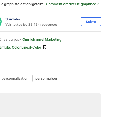
 le graphiste est obligatoire.
Comment créditer le graphiste ?
Slamlabs
Suivre
Voir toutes les 35,464 ressources
cônes du pack
Omnichannel Marketing
amlabs Color Lineal-Color
personnalisation
personnaliser