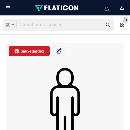
0
Sauvegardez