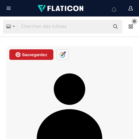
0
Sauvegardez