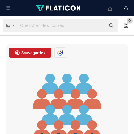
0
Sauvegardez