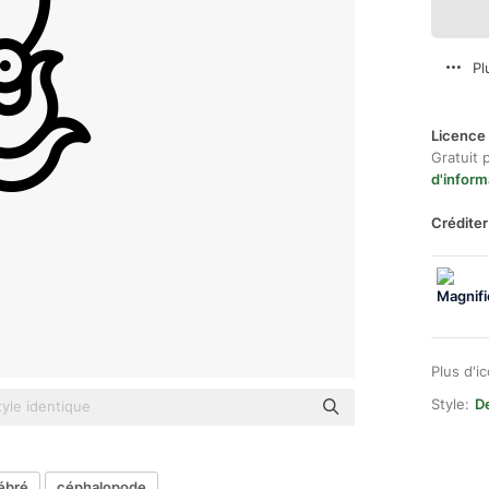
Pl
Licence 
Gratuit 
d'inform
Créditer
Plus d'i
Style:
De
ébré
céphalopode