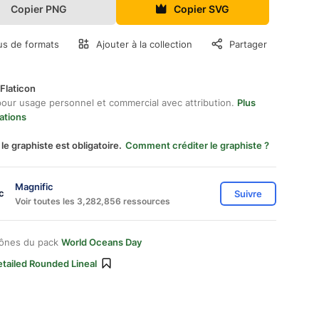
Copier PNG
Copier SVG
us de formats
Ajouter à la collection
Partager
Flaticon
pour usage personnel et commercial avec attribution.
Plus
ations
 le graphiste est obligatoire.
Comment créditer le graphiste ?
Magnific
Suivre
Voir toutes les 3,282,856 ressources
cônes du pack
World Oceans Day
tailed Rounded Lineal