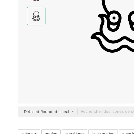
Detailed Rounded Lineal
animaux
poulpe
aquatique
la vie marine
invert