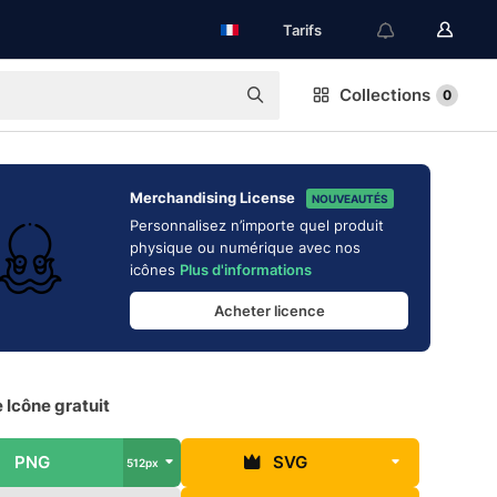
Tarifs
Collections
0
Merchandising License
NOUVEAUTÉS
Personnalisez n’importe quel produit
physique ou numérique avec nos
icônes
Plus d'informations
Acheter licence
 Icône gratuit
PNG
SVG
512px