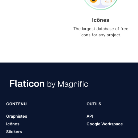
Icônes
The largest database of free
icons for any project.
CONTENU
OUTILS
Graphistes
API
Icônes
Google Workspace
Stickers