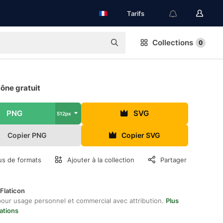
Tarifs
Collections
0
cône gratuit
PNG
SVG
512px
Copier PNG
Copier SVG
us de formats
Ajouter à la collection
Partager
Flaticon
pour usage personnel et commercial avec attribution.
Plus
ations