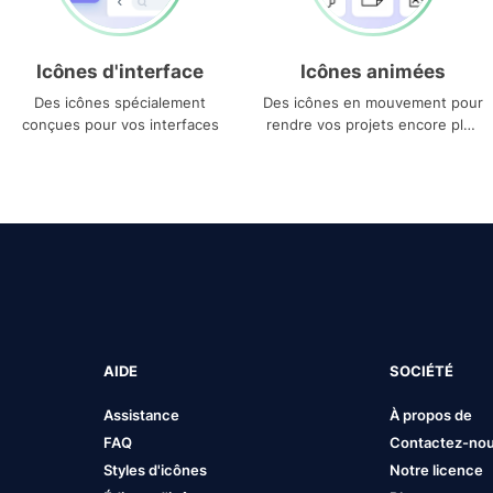
Icônes d'interface
Icônes animées
Des icônes spécialement
Des icônes en mouvement pour
conçues pour vos interfaces
rendre vos projets encore plus
uniques
AIDE
SOCIÉTÉ
Assistance
À propos de
FAQ
Contactez-no
Styles d'icônes
Notre licence