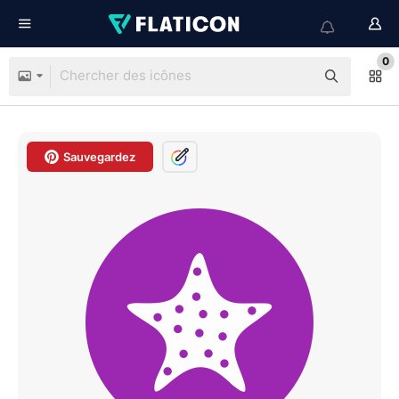
0
Sauvegardez