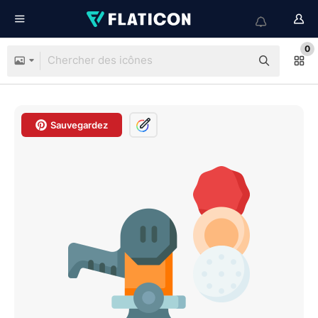
0
Sauvegardez