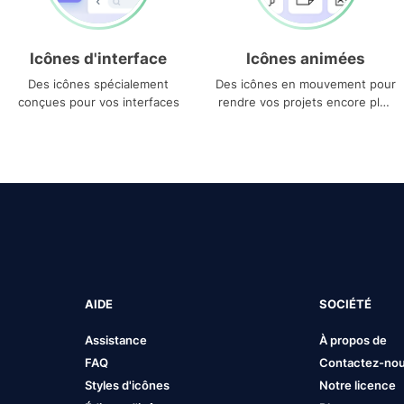
Icônes d'interface
Icônes animées
Des icônes spécialement
Des icônes en mouvement pour
conçues pour vos interfaces
rendre vos projets encore plus
uniques
AIDE
SOCIÉTÉ
Assistance
À propos de
FAQ
Contactez-no
Styles d'icônes
Notre licence