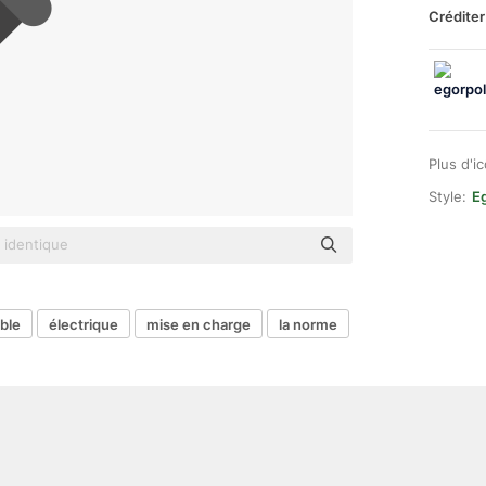
Créditer
Plus d'i
Style:
E
ble
électrique
mise en charge
la norme