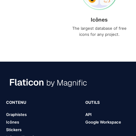
Icônes
The largest database of free
icons for any project.
CONTENU
OUTILS
Graphistes
API
Icônes
Google Workspace
Stickers