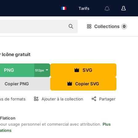
Tarifs
Collections
0
 Icône gratuit
PNG
SVG
512px
Copier PNG
Copier SVG
us de formats
Ajouter à la collection
Partager
Flaticon
pour usage personnel et commercial avec attribution.
Plus
ations