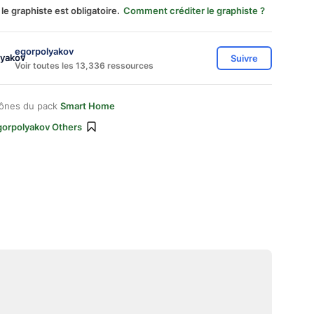
 le graphiste est obligatoire.
Comment créditer le graphiste ?
egorpolyakov
Suivre
Voir toutes les 13,336 ressources
cônes du pack
Smart Home
gorpolyakov Others