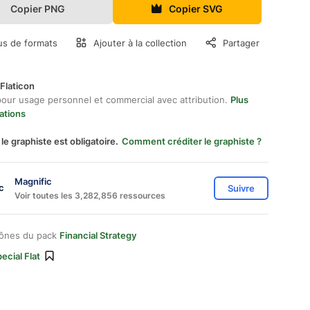
Copier PNG
Copier SVG
us de formats
Ajouter à la collection
Partager
Flaticon
pour usage personnel et commercial avec attribution.
Plus
ations
 le graphiste est obligatoire.
Comment créditer le graphiste ?
Magnific
Suivre
Voir toutes les 3,282,856 ressources
cônes du pack
Financial Strategy
ecial Flat