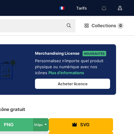
Tarifs
Collections
0
Merchandising License
NOUVEAUTÉS
Personnalisez n’importe quel produit
physique ou numérique avec nos
icônes
Plus d'informations
Acheter licence
Icône gratuit
PNG
SVG
512px