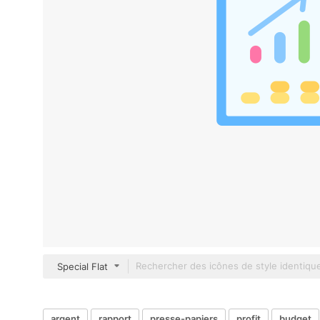
Special Flat
argent
rapport
presse-papiers
profit
budget