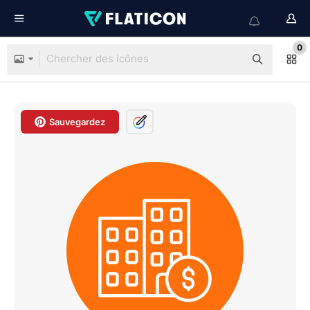
0
Sauvegardez