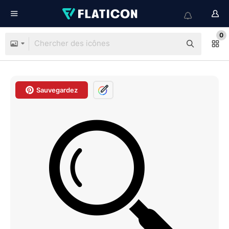
0
Sauvegardez