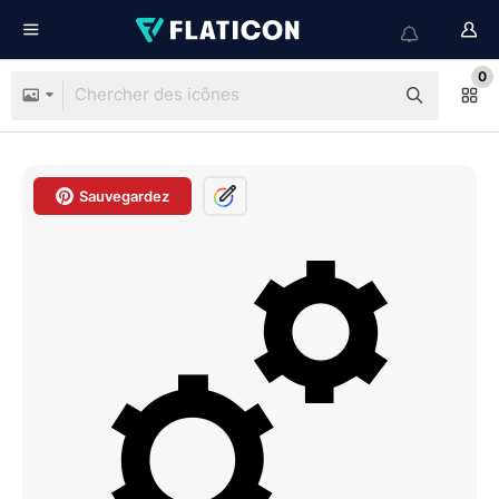
0
Sauvegardez