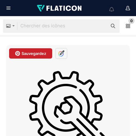
0
Sauvegardez