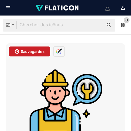
0
Sauvegardez