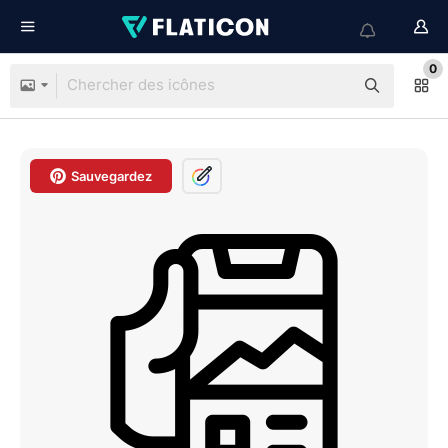
0
Sauvegardez