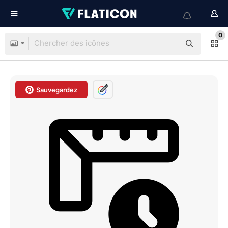
0
Sauvegardez